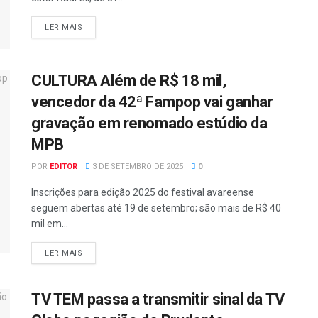
LER MAIS
CULTURA Além de R$ 18 mil,
vencedor da 42ª Fampop vai ganhar
gravação em renomado estúdio da
MPB
POR
EDITOR
3 DE SETEMBRO DE 2025
0
Inscrições para edição 2025 do festival avareense
seguem abertas até 19 de setembro; são mais de R$ 40
mil em...
LER MAIS
TV TEM passa a transmitir sinal da TV