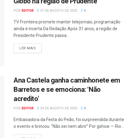
Globo na região de Prudente
POR
EDITOR
31 DE AGOSTO DE 2025
0
TV Fronteira promete manter telejornais; programação
ainda é incerta Da Redação Após 31 anos, a região de
Presidente Prudente passa...
LER MAIS
Ana Castela ganha caminhonete em
Barretos e se emociona: ‘Não
acredito’
POR
EDITOR
24 DE AGOSTO DE 2025
0
Embaixadora da Festa do Peão, foi surpreendida durante
o evento e brincou: “Não sei nem abrir” Por gshow — Rio...