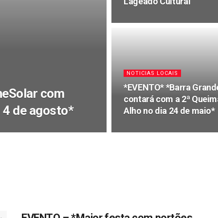
Lageado Cultural
NOTICIAS LOCAIS
*EVENTO* *Barra Grand
neSolar com
contará com a 2ª Queim
 4 de agosto*
Alho no dia 24 de maio*
EVENTO – *Maior festa com portões