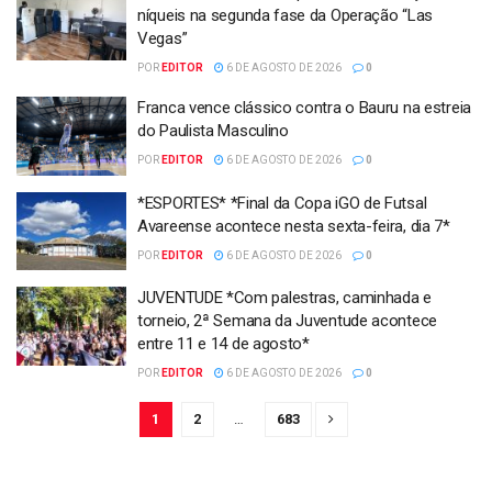
níqueis na segunda fase da Operação “Las
Vegas”
POR
EDITOR
6 DE AGOSTO DE 2026
0
Franca vence clássico contra o Bauru na estreia
do Paulista Masculino
POR
EDITOR
6 DE AGOSTO DE 2026
0
*ESPORTES* *Final da Copa iGO de Futsal
Avareense acontece nesta sexta-feira, dia 7*
POR
EDITOR
6 DE AGOSTO DE 2026
0
JUVENTUDE *Com palestras, caminhada e
torneio, 2ª Semana da Juventude acontece
entre 11 e 14 de agosto*
POR
EDITOR
6 DE AGOSTO DE 2026
0
1
2
…
683