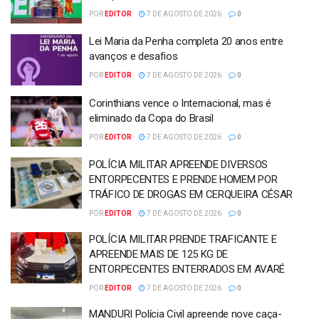
POR
EDITOR
7 DE AGOSTO DE 2026
0
Lei Maria da Penha completa 20 anos entre
avanços e desafios
POR
EDITOR
7 DE AGOSTO DE 2026
0
Corinthians vence o Internacional, mas é
eliminado da Copa do Brasil
POR
EDITOR
7 DE AGOSTO DE 2026
0
POLÍCIA MILITAR APREENDE DIVERSOS
ENTORPECENTES E PRENDE HOMEM POR
TRÁFICO DE DROGAS EM CERQUEIRA CÉSAR
POR
EDITOR
7 DE AGOSTO DE 2026
0
POLÍCIA MILITAR PRENDE TRAFICANTE E
APREENDE MAIS DE 125 KG DE
ENTORPECENTES ENTERRADOS EM AVARÉ
POR
EDITOR
7 DE AGOSTO DE 2026
0
MANDURI Polícia Civil apreende nove caça-