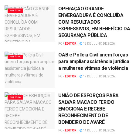
OPERAÇÃO GRANDE
POLÍCIA
ENVERGADURA É CONCLUÍDA
COM RESULTADOS
EXPRESSIVOS, EM BENEFÍCIO DA
SEGURANÇA PÚBLICA
POR
EDITOR
18 DE JULHO DE 2026
OAB e Polícia Civil unem forças
POLÍCIA
para ampliar assistência jurídica
a mulheres vítimas de violência
POR
EDITOR
17 DE JULHO DE 2026
UNIÃO DE ESFORÇOS PARA
POLÍCIA
SALVAR MACACO FERIDO
EMOCIONA E RECEBE
RECONHECIMENTO DE
BOMBEIRO DE AVARÉ
POR
EDITOR
14 DE JULHO DE 2026