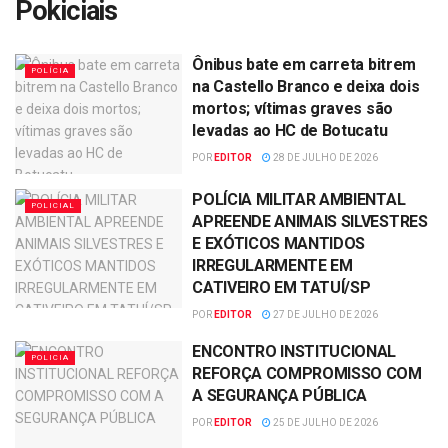
Pokiciais
Ônibus bate em carreta bitrem
POLÍCIA
na Castello Branco e deixa dois
mortos; vítimas graves são
levadas ao HC de Botucatu
POR
EDITOR
28 DE JULHO DE 2026
POLÍCIA MILITAR AMBIENTAL
POLICIAL
APREENDE ANIMAIS SILVESTRES
E EXÓTICOS MANTIDOS
IRREGULARMENTE EM
CATIVEIRO EM TATUÍ/SP
POR
EDITOR
27 DE JULHO DE 2026
ENCONTRO INSTITUCIONAL
POLICIA
REFORÇA COMPROMISSO COM
A SEGURANÇA PÚBLICA
POR
EDITOR
25 DE JULHO DE 2026