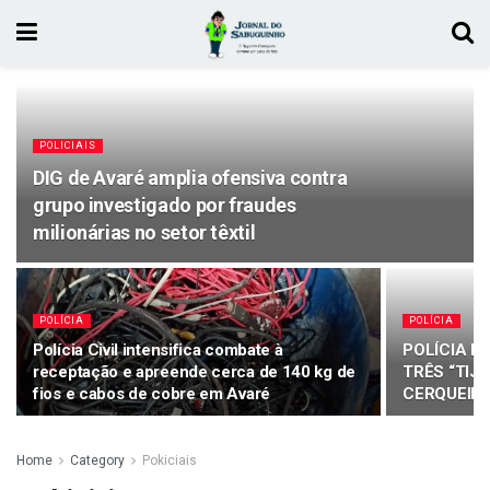
POLICIAIS
DIG de Avaré amplia ofensiva contra
grupo investigado por fraudes
milionárias no setor têxtil
POLÍCIA
POLÍCIA
Polícia Civil intensifica combate à
POLÍCIA M
receptação e apreende cerca de 140 kg de
TRÊS “TIJ
fios e cabos de cobre em Avaré
CERQUEIR
Home
Category
Pokiciais