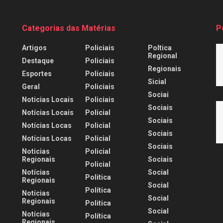
Categorias das Matérias
P
Artigos
Policiais
Poltica
Regional
Destaque
Policiais
Regionais
Esportes
Policiais
Sicial
Geral
Policiais
Sociai
Noticias Locais
Policiais
Sociais
Notícias Locais
Policial
Sociais
Notícias Locas
Policial
Sociais
Notícias Locas
Policial
Sociais
Noticias
Policial
Regionais
Sociais
Policial
Notícias
Social
Politica
Regionais
Social
Política
Notícias
Social
Regionais
Politica
Social
Notícias
Política
Regionais