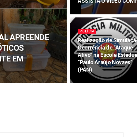
ASSISTA O VÍDEO COM
POLÍCIA
TAL APREENDE
Realização de Simulaçã
ÓTICOS
Ocorrência de “Ataque
Ativo” na Escola Estadua
NTE EM
“Paulo Araújo Novaes”
(PAN)