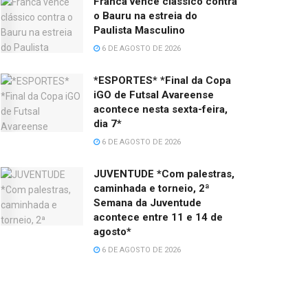
Franca vence clássico contra
o Bauru na estreia do
Paulista Masculino
6 DE AGOSTO DE 2026
*ESPORTES* *Final da Copa
iGO de Futsal Avareense
acontece nesta sexta-feira,
dia 7*
6 DE AGOSTO DE 2026
JUVENTUDE *Com palestras,
caminhada e torneio, 2ª
Semana da Juventude
acontece entre 11 e 14 de
agosto*
6 DE AGOSTO DE 2026