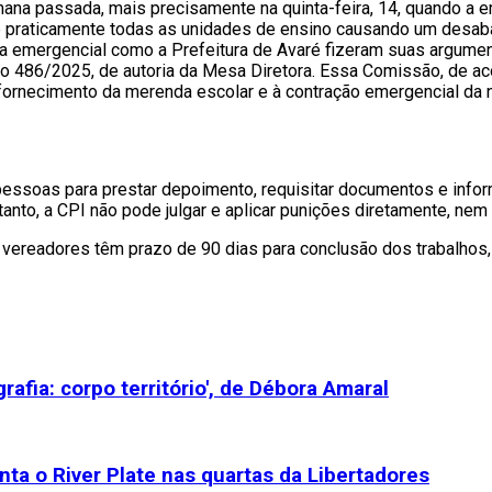
mana passada, mais precisamente na quinta-feira, 14, quando a 
 de praticamente todas as unidades de ensino causando um desa
rma emergencial como a Prefeitura de Avaré fizeram suas argu
o 486/2025, de autoria da Mesa Diretora. Essa Comissão, de aco
do fornecimento da merenda escolar e à contração emergencial d
soas para prestar depoimento, requisitar documentos e informaç
entanto, a CPI não pode julgar e aplicar punições diretamente, ne
vereadores têm prazo de 90 dias para conclusão dos trabalhos,
afia: corpo território', de Débora Amaral
ta o River Plate nas quartas da Libertadores