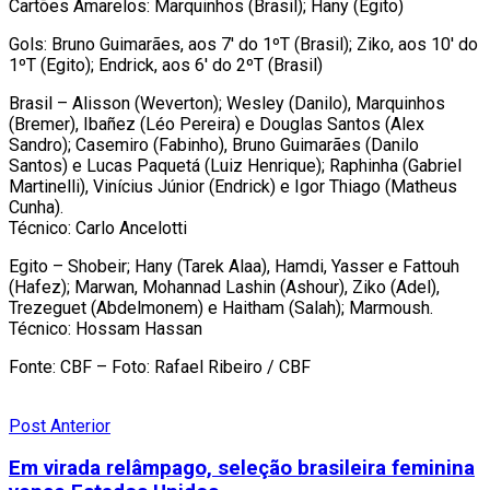
Cartões Amarelos: Marquinhos (Brasil); Hany (Egito)
Gols: Bruno Guimarães, aos 7′ do 1ºT (Brasil); Ziko, aos 10′ do
1ºT (Egito); Endrick, aos 6′ do 2ºT (Brasil)
Brasil – Alisson (Weverton); Wesley (Danilo), Marquinhos
(Bremer), Ibañez (Léo Pereira) e Douglas Santos (Alex
Sandro); Casemiro (Fabinho), Bruno Guimarães (Danilo
Santos) e Lucas Paquetá (Luiz Henrique); Raphinha (Gabriel
Martinelli), Vinícius Júnior (Endrick) e Igor Thiago (Matheus
Cunha).
Técnico: Carlo Ancelotti
Egito – Shobeir; Hany (Tarek Alaa), Hamdi, Yasser e Fattouh
(Hafez); Marwan, Mohannad Lashin (Ashour), Ziko (Adel),
Trezeguet (Abdelmonem) e Haitham (Salah); Marmoush.
Técnico: Hossam Hassan
Fonte: CBF – Foto: Rafael Ribeiro / CBF
Post Anterior
Em virada relâmpago, seleção brasileira feminina