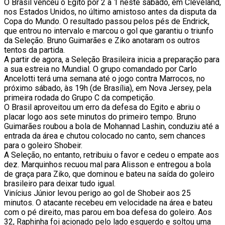
O Brasil venceu o Egito por 2 a 1 neste sábado, em Cleveland,
nos Estados Unidos, no último amistoso antes da disputa da
Copa do Mundo. O resultado passou pelos pés de Endrick,
que entrou no intervalo e marcou o gol que garantiu o triunfo
da Seleção. Bruno Guimarães e Ziko anotaram os outros
tentos da partida.
A partir de agora, a Seleção Brasileira inicia a preparação para
a sua estreia no Mundial. O grupo comandado por Carlo
Ancelotti terá uma semana até o jogo contra Marrocos, no
próximo sábado, às 19h (de Brasília), em Nova Jersey, pela
primeira rodada do Grupo C da competição.
O Brasil aproveitou um erro da defesa do Egito e abriu o
placar logo aos sete minutos do primeiro tempo. Bruno
Guimarães roubou a bola de Mohannad Lashin, conduziu até a
entrada da área e chutou colocado no canto, sem chances
para o goleiro Shobeir.
A Seleção, no entanto, retribuiu o favor e cedeu o empate aos
dez. Marquinhos recuou mal para Alisson e entregou a bola
de graça para Ziko, que dominou e bateu na saída do goleiro
brasileiro para deixar tudo igual.
Vinícius Júnior levou perigo ao gol de Shobeir aos 25
minutos. O atacante recebeu em velocidade na área e bateu
com o pé direito, mas parou em boa defesa do goleiro. Aos
32, Raphinha foi acionado pelo lado esquerdo e soltou uma