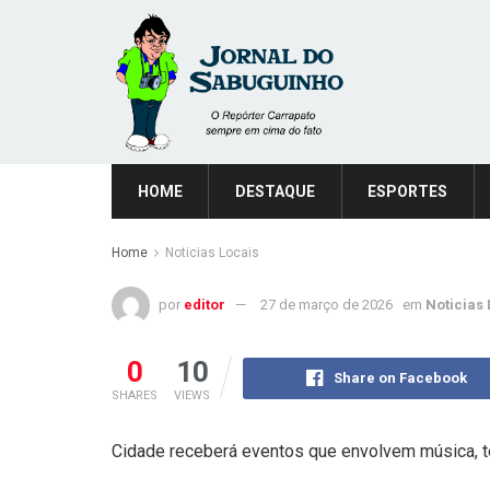
HOME
DESTAQUE
ESPORTES
Home
Noticias Locais
por
editor
27 de março de 2026
em
Noticias 
0
10
Share on Facebook
SHARES
VIEWS
Cidade receberá eventos que envolvem música, te