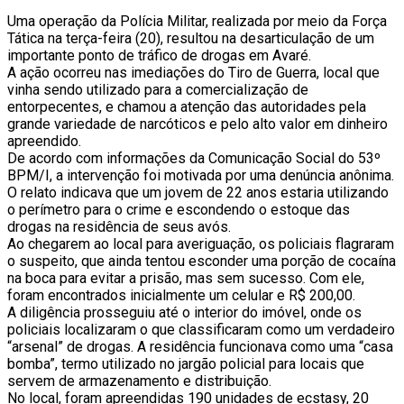
Uma operação da Polícia Militar, realizada por meio da Força
Tática na terça-feira (20), resultou na desarticulação de um
importante ponto de tráfico de drogas em Avaré.
A ação ocorreu nas imediações do Tiro de Guerra, local que
vinha sendo utilizado para a comercialização de
entorpecentes, e chamou a atenção das autoridades pela
grande variedade de narcóticos e pelo alto valor em dinheiro
apreendido.
De acordo com informações da Comunicação Social do 53º
BPM/I, a intervenção foi motivada por uma denúncia anônima.
O relato indicava que um jovem de 22 anos estaria utilizando
o perímetro para o crime e escondendo o estoque das
drogas na residência de seus avós.
Ao chegarem ao local para averiguação, os policiais flagraram
o suspeito, que ainda tentou esconder uma porção de cocaína
na boca para evitar a prisão, mas sem sucesso. Com ele,
foram encontrados inicialmente um celular e R$ 200,00.
A diligência prosseguiu até o interior do imóvel, onde os
policiais localizaram o que classificaram como um verdadeiro
“arsenal” de drogas. A residência funcionava como uma “casa
bomba”, termo utilizado no jargão policial para locais que
servem de armazenamento e distribuição.
No local, foram apreendidas 190 unidades de ecstasy, 20